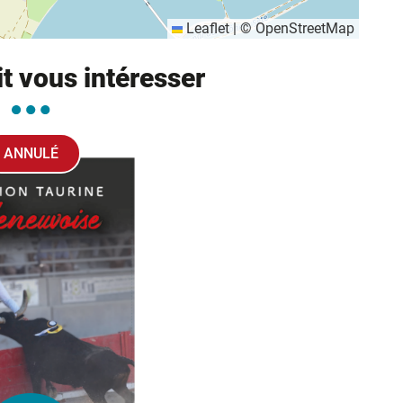
Leaflet
|
©
OpenStreetMap
it vous intéresser
ANNULÉ