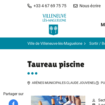
Gestion des traceurs
Aller
+33 4 67 69 75 75
Nous écrire
au
contenu
M
Ville de Villeneuve-lès-Maguelone
Sortir / 
Taureau piscine
ARÈNES MUNICIPALES CLAUDE JOUVENEL
PU
Partager sur
Sect
à pa