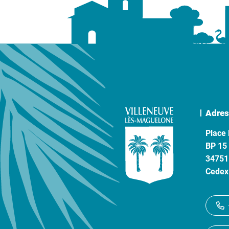
Adres
Place 
BP 15
34751
Cedex