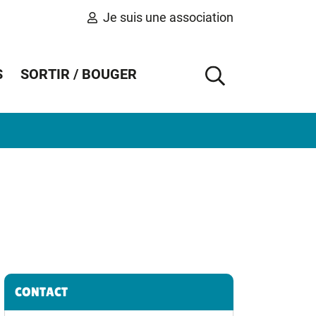
Je suis une association
S
SORTIR / BOUGER
AFFICHER 
Informations complémentaires
CONTACT