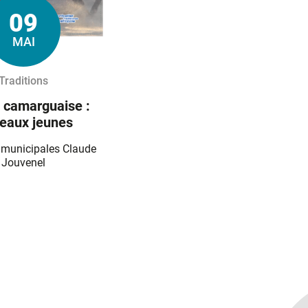
09
Le
MAI
Traditions
 camarguaise :
reaux jeunes
 municipales Claude
Jouvenel