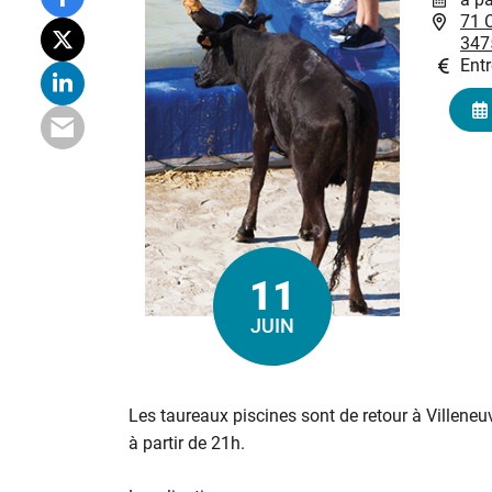
71 C
347
Entr
11
Le
JUIN
Les taureaux piscines sont de retour à Villene
à partir de 21h.