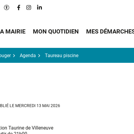
Lien vers le compte Facebook
Lien vers le compte Instagram
Lien vers le compte Linkedin
Paramètres d'accessibilité
A MAIRIE
MON QUOTIDIEN
MES DÉMARCHE
Bouger
Agenda
Taureau piscine
BLIÉ LE
MERCREDI 13 MAI 2026
ion Taurine de Villeneuve
rtir de 21h00