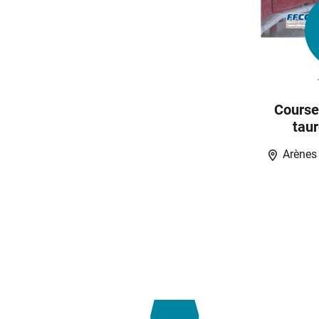
Course
tau
Arènes