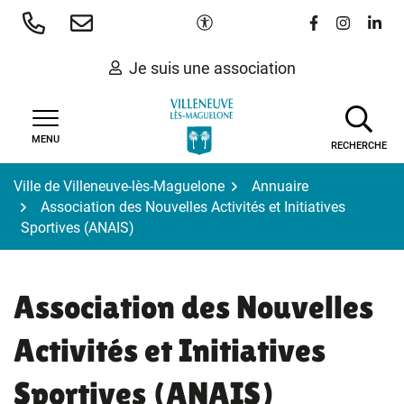
Gestion des traceurs
Aller
Paramètres d'accessibilité
Lien vers le 
Lien vers
Lien 
au
contenu
Je suis une association
MENU
RECHERCHE
Ville de Villeneuve-lès-Maguelone
Annuaire
Association des Nouvelles Activités et Initiatives
Sportives (ANAIS)
Association des Nouvelles
Activités et Initiatives
Sportives (ANAIS)