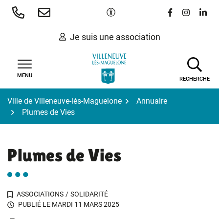
Gestion des traceurs
Aller
Paramètres d'accessibilité
Lien vers le 
Lien vers
Lien 
au
contenu
Je suis une association
MENU
RECHERCHE
Ville de Villeneuve-lès-Maguelone
Annuaire
Plumes de Vies
Plumes de Vies
ASSOCIATIONS
/
SOLIDARITÉ
PUBLIÉ LE
MARDI 11 MARS 2025