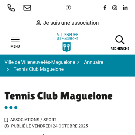
Gestion des traceurs
Aller
Paramètres d'accessibilité
Lien vers le 
Lien vers
Lien 
au
contenu
Je suis une association
MENU
RECHERCHE
Ville de Villeneuve-lès-Maguelone
Annuaire
Tennis Club Maguelone
Tennis Club Maguelone
ASSOCIATIONS
/
SPORT
PUBLIÉ LE
VENDREDI 24 OCTOBRE 2025