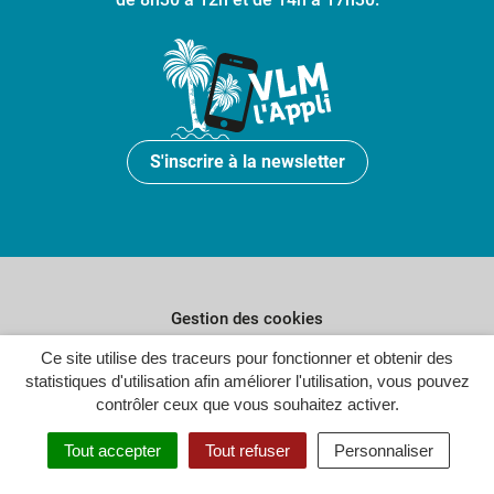
S'inscrire à la newsletter
Gestion des cookies
Ce site utilise des traceurs pour fonctionner et obtenir des
Plan du site
statistiques d'utilisation afin améliorer l'utilisation, vous pouvez
Politique de confidentialité
contrôler ceux que vous souhaitez activer.
Crédits
Tout accepter
Tout refuser
Personnaliser
Accessibilité : partiellement conforme