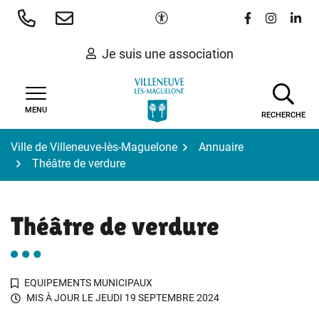
Gestion des traceurs
Aller
Paramètres d'accessibilité
Lien vers le 
Lien vers
Lien 
au
contenu
Je suis une association
MENU
RECHERCHE
Ville de Villeneuve-lès-Maguelone
Annuaire
Théâtre de verdure
Théâtre de verdure
EQUIPEMENTS MUNICIPAUX
MIS À JOUR LE
JEUDI 19 SEPTEMBRE 2024