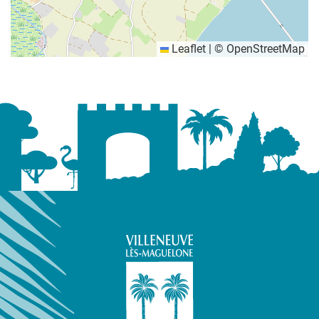
Leaflet
|
©
OpenStreetMap