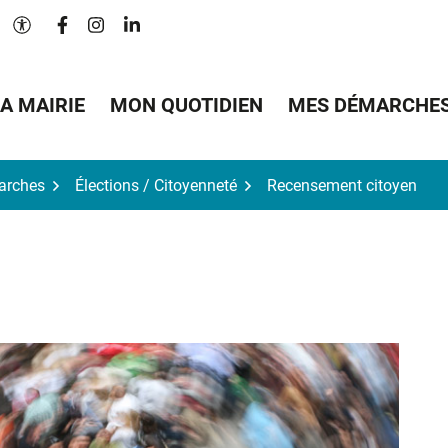
Lien vers le compte Facebook
Lien vers le compte Instagram
Lien vers le compte Linkedin
Paramètres d'accessibilité
A MAIRIE
MON QUOTIDIEN
MES DÉMARCHE
arches
Élections / Citoyenneté
Recensement citoyen