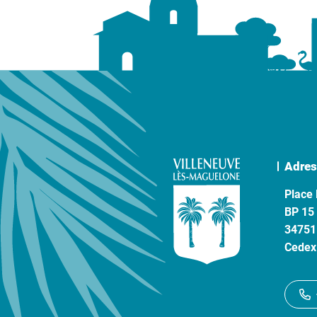
Adres
Place 
BP 15
34751
Cedex