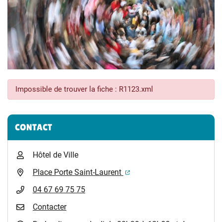
Impossible de trouver la fiche : R1123.xml
Informations complémentaires
CONTACT
Hôtel de Ville
(ouverture dans un nouvel 
Place Porte Saint-Laurent
04 67 69 75 75
Contacter