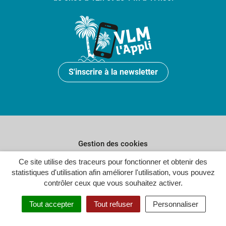
S'inscrire à la newsletter
Gestion des cookies
Plan du site
Ce site utilise des traceurs pour fonctionner et obtenir des
statistiques d'utilisation afin améliorer l'utilisation, vous pouvez
Politique de confidentialité
contrôler ceux que vous souhaitez activer.
Crédits
Tout accepter
Tout refuser
Personnaliser
Accessibilité : partiellement conforme