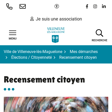
Gestion des traceurs
Aller
Paramètres d'accessibilité
Lien vers le 
Lien vers
Lien 
au
contenu
Je suis une association
MENU
RECHERCHE
Ville de Villeneuve-lès-Maguelone
Mes démarches
Élections / Citoyenneté
Recensement citoyen
Recensement citoyen