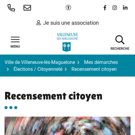
Gestion des traceurs
Aller
Paramètres d'accessibilité
Lien vers le 
Lien vers
Lien 
au
contenu
Je suis une association
MENU
RECHERCHE
Ville de Villeneuve-lès-Maguelone
Mes démarches
Élections / Citoyenneté
Recensement citoyen
Recensement citoyen