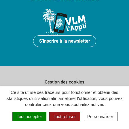
S'inscrire à la newsletter
Gestion des cookies
Plan du site
Ce site utilise des traceurs pour fonctionner et obtenir des
statistiques d'utilisation afin améliorer l'utilisation, vous pouvez
Politique de confidentialité
contrôler ceux que vous souhaitez activer.
Crédits
Tout accepter
Tout refuser
Personnaliser
Accessibilité : partiellement conforme