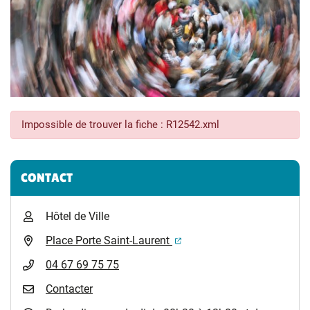
Impossible de trouver la fiche : R12542.xml
Informations complémentaires
CONTACT
Hôtel de Ville
(ouverture dans un nouvel 
Place Porte Saint-Laurent
04 67 69 75 75
Contacter