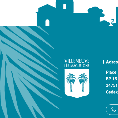
Adres
Place 
BP 15
34751
Cedex