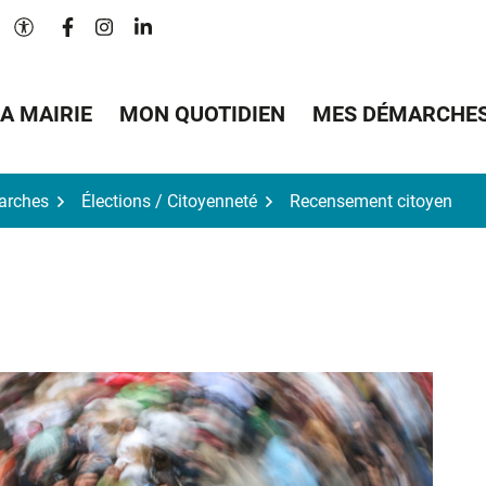
Lien vers le compte Facebook
Lien vers le compte Instagram
Lien vers le compte Linkedin
Paramètres d'accessibilité
A MAIRIE
MON QUOTIDIEN
MES DÉMARCHE
arches
Élections / Citoyenneté
Recensement citoyen