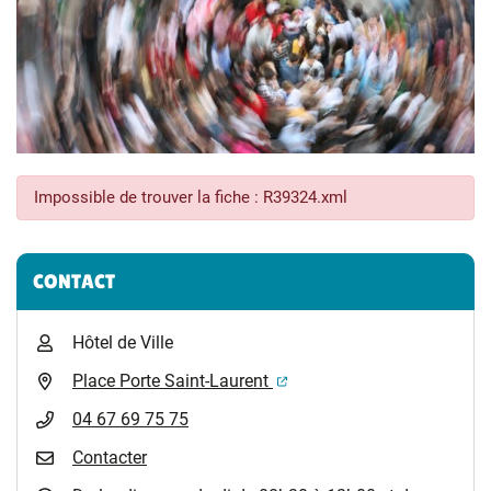
Impossible de trouver la fiche : R39324.xml
Informations complémentaires
CONTACT
Hôtel de Ville
(ouverture dans un nouvel 
Place Porte Saint-Laurent
04 67 69 75 75
Contacter