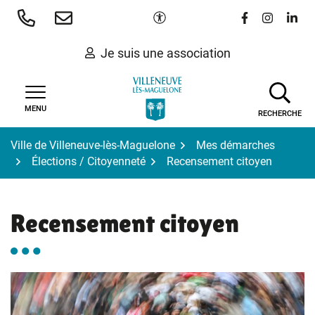
Gestion des traceurs
Aller
Paramètres d'accessibilité
Lien vers le 
Lien vers
Lien 
au
contenu
Je suis une association
MENU
RECHERCHE
Ville de Villeneuve-lès-Maguelone
Mes démarches
Élections / Citoyenneté
Recensement citoyen
Recensement citoyen