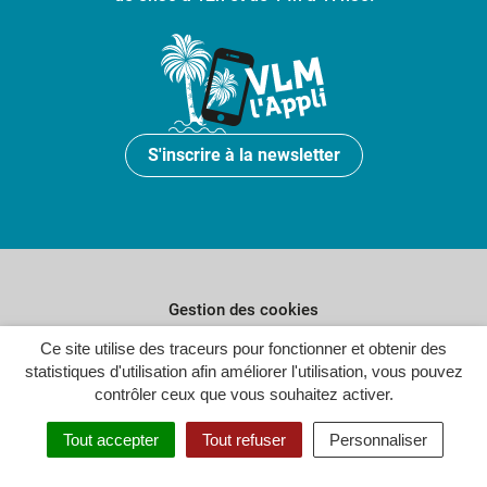
S'inscrire à la newsletter
Gestion des cookies
Plan du site
Ce site utilise des traceurs pour fonctionner et obtenir des
statistiques d'utilisation afin améliorer l'utilisation, vous pouvez
Politique de confidentialité
contrôler ceux que vous souhaitez activer.
Crédits
Tout accepter
Tout refuser
Personnaliser
Accessibilité : partiellement conforme