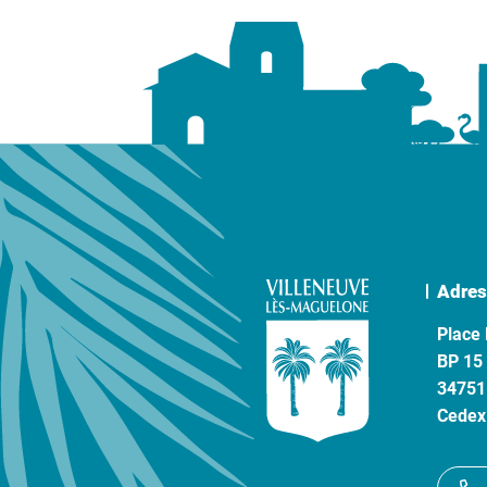
Adres
Place 
BP 15
34751
Cedex