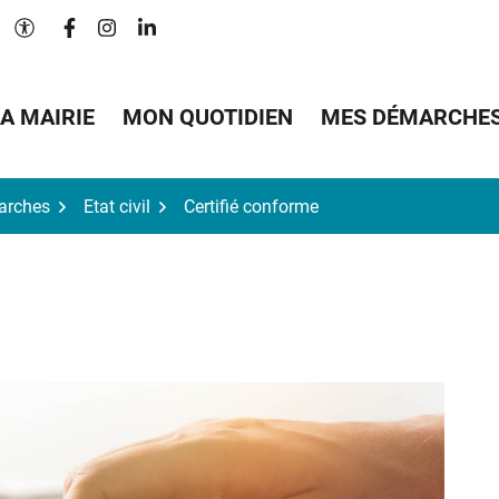
Lien vers le compte Facebook
Lien vers le compte Instagram
Lien vers le compte Linkedin
Paramètres d'accessibilité
A MAIRIE
MON QUOTIDIEN
MES DÉMARCHE
arches
Etat civil
Certifié conforme