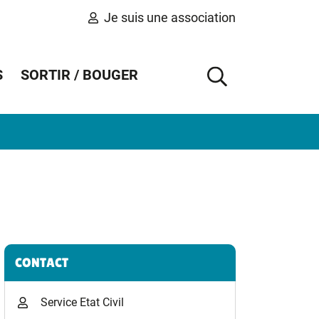
Je suis une association
S
SORTIR / BOUGER
AFFICHER 
Informations complémentaires
CONTACT
Service Etat Civil