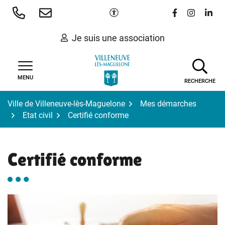
Gestion des traceurs
Aller
Paramètres d'accessibilité
Lien vers le 
Lien vers
Lien 
au
contenu
Je suis une association
MENU
RECHERCHE
Ville de Villeneuve-lès-Maguelone
Mes démarches
Etat civil
Certifié conforme
Certifié conforme