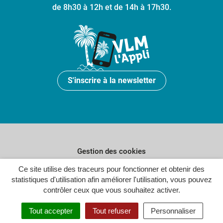
de 8h30 à 12h et de 14h à 17h30.
S'inscrire à la newsletter
Gestion des cookies
Plan du site
Ce site utilise des traceurs pour fonctionner et obtenir des
statistiques d'utilisation afin améliorer l'utilisation, vous pouvez
Politique de confidentialité
contrôler ceux que vous souhaitez activer.
Crédits
Tout accepter
Tout refuser
Personnaliser
Accessibilité : partiellement conforme