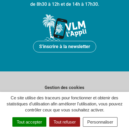
de 8h30 à 12h et de 14h à 17h30.
S'inscrire à la newsletter
Gestion des cookies
Plan du site
Ce site utilise des traceurs pour fonctionner et obtenir des
statistiques d'utilisation afin améliorer l'utilisation, vous pouvez
Politique de confidentialité
contrôler ceux que vous souhaitez activer.
Crédits
Tout accepter
Tout refuser
Personnaliser
Accessibilité : partiellement conforme