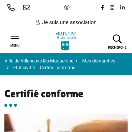
Gestion des traceurs
Aller
Paramètres d'accessibilité
Lien vers le 
Lien vers
Lien 
au
contenu
Je suis une association
MENU
RECHERCHE
Ville de Villeneuve-lès-Maguelone
Mes démarches
Etat civil
Certifié conforme
Certifié conforme