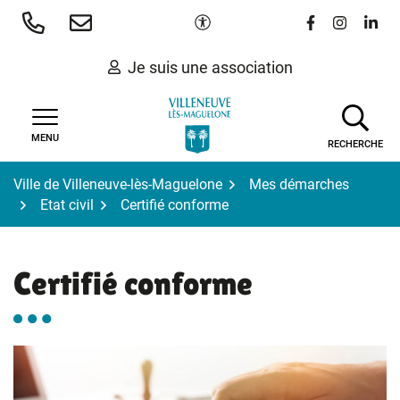
Gestion des traceurs
Aller
Paramètres d'accessibilité
Lien vers le 
Lien vers
Lien 
au
contenu
Je suis une association
MENU
RECHERCHE
Ville de Villeneuve-lès-Maguelone
Mes démarches
Etat civil
Certifié conforme
Certifié conforme