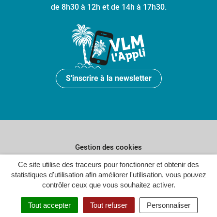
de 8h30 à 12h et de 14h à 17h30.
S'inscrire à la newsletter
Gestion des cookies
Plan du site
Ce site utilise des traceurs pour fonctionner et obtenir des
statistiques d'utilisation afin améliorer l'utilisation, vous pouvez
Politique de confidentialité
contrôler ceux que vous souhaitez activer.
Crédits
Tout accepter
Tout refuser
Personnaliser
Accessibilité : partiellement conforme