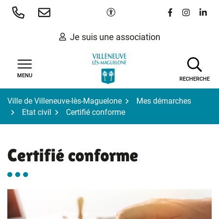
Gestion des traceurs
Aller
Paramètres d'accessibilité
Lien vers le 
Lien vers
Lien 
au
contenu
Je suis une association
MENU
RECHERCHE
Ville de Villeneuve-lès-Maguelone
Mes démarches
Etat civil
Certifié conforme
Certifié conforme