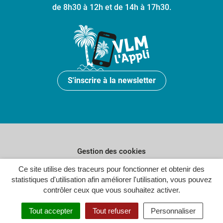
de 8h30 à 12h et de 14h à 17h30.
S'inscrire à la newsletter
Gestion des cookies
Plan du site
Ce site utilise des traceurs pour fonctionner et obtenir des
statistiques d'utilisation afin améliorer l'utilisation, vous pouvez
Politique de confidentialité
contrôler ceux que vous souhaitez activer.
Crédits
Tout accepter
Tout refuser
Personnaliser
Accessibilité : partiellement conforme