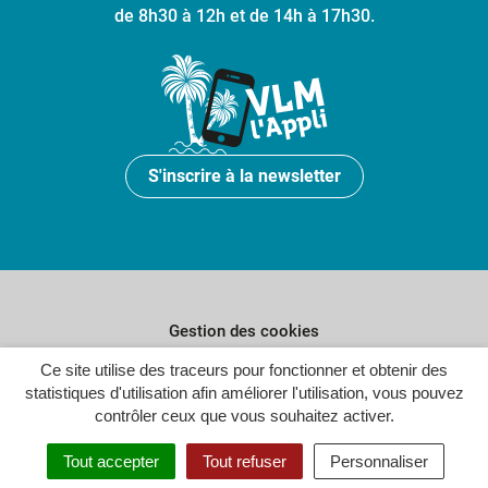
de 8h30 à 12h et de 14h à 17h30.
S'inscrire à la newsletter
Gestion des cookies
Plan du site
Ce site utilise des traceurs pour fonctionner et obtenir des
statistiques d'utilisation afin améliorer l'utilisation, vous pouvez
Politique de confidentialité
contrôler ceux que vous souhaitez activer.
Crédits
Tout accepter
Tout refuser
Personnaliser
Accessibilité : partiellement conforme