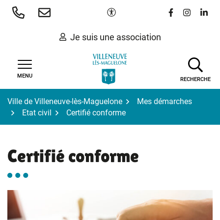
Gestion des traceurs
Aller
Paramètres d'accessibilité
Lien vers le 
Lien vers
Lien 
au
contenu
Je suis une association
MENU
RECHERCHE
Ville de Villeneuve-lès-Maguelone
Mes démarches
Etat civil
Certifié conforme
Certifié conforme