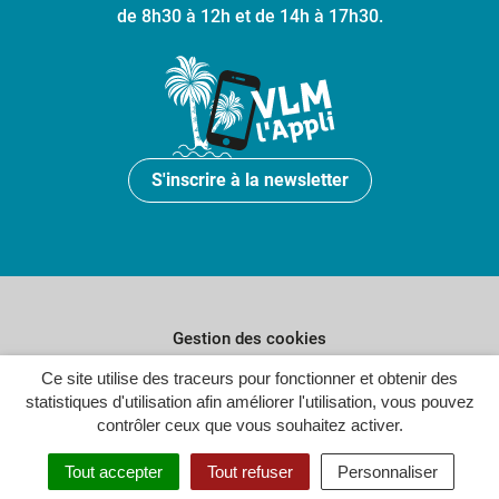
de 8h30 à 12h et de 14h à 17h30.
S'inscrire à la newsletter
Gestion des cookies
Plan du site
Ce site utilise des traceurs pour fonctionner et obtenir des
statistiques d'utilisation afin améliorer l'utilisation, vous pouvez
Politique de confidentialité
contrôler ceux que vous souhaitez activer.
Crédits
Tout accepter
Tout refuser
Personnaliser
Accessibilité : partiellement conforme