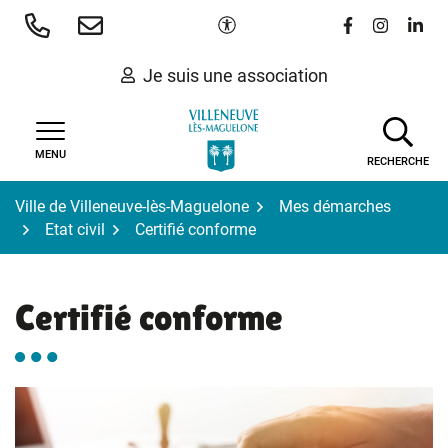
Gestion des traceurs
Aller
Paramètres d'accessibilité
Lien vers le 
Lien vers
Lien 
au
contenu
Je suis une association
MENU
RECHERCHE
Ville de Villeneuve-lès-Maguelone
Mes démarches
Etat civil
Certifié conforme
Certifié conforme