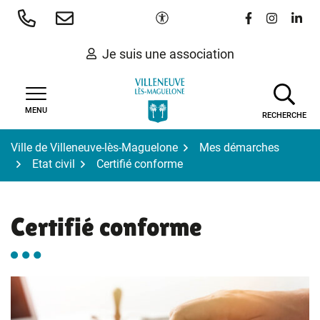
Gestion des traceurs
Aller
Paramètres d'accessibilité
Lien vers le 
Lien vers
Lien 
au
contenu
Je suis une association
MENU
RECHERCHE
Ville de Villeneuve-lès-Maguelone
Mes démarches
Etat civil
Certifié conforme
Certifié conforme