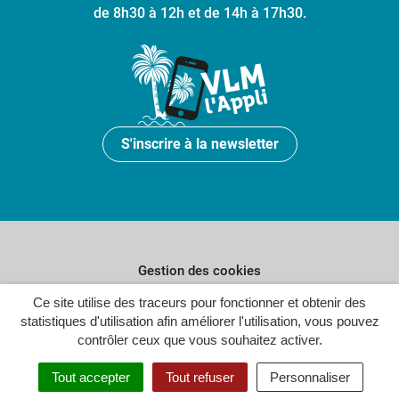
de 8h30 à 12h et de 14h à 17h30.
S'inscrire à la newsletter
Gestion des cookies
Plan du site
Ce site utilise des traceurs pour fonctionner et obtenir des
statistiques d'utilisation afin améliorer l'utilisation, vous pouvez
Politique de confidentialité
contrôler ceux que vous souhaitez activer.
Crédits
Tout accepter
Tout refuser
Personnaliser
Accessibilité : partiellement conforme