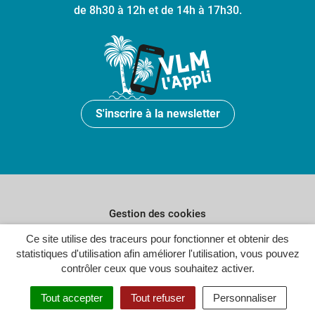
de 8h30 à 12h et de 14h à 17h30.
S'inscrire à la newsletter
Gestion des cookies
Plan du site
Ce site utilise des traceurs pour fonctionner et obtenir des
statistiques d'utilisation afin améliorer l'utilisation, vous pouvez
Politique de confidentialité
contrôler ceux que vous souhaitez activer.
Crédits
Tout accepter
Tout refuser
Personnaliser
Accessibilité : partiellement conforme