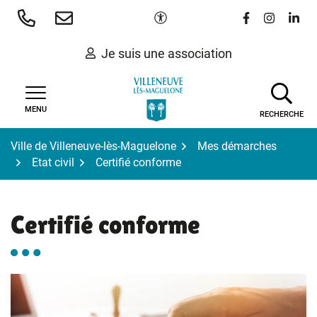
Gestion des traceurs
Aller
Paramètres d'accessibilité
Lien vers le 
Lien vers
Lien 
au
contenu
Je suis une association
MENU
RECHERCHE
Ville de Villeneuve-lès-Maguelone
Mes démarches
Etat civil
Certifié conforme
Certifié conforme