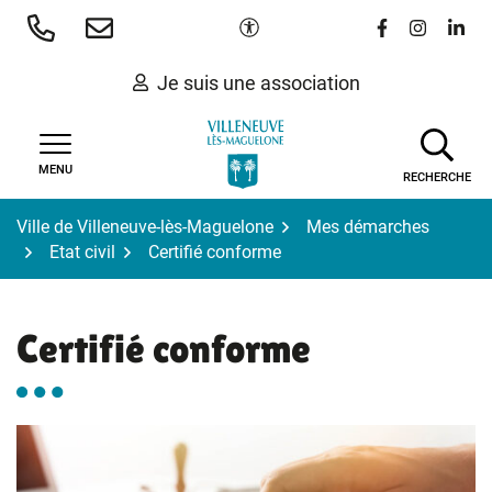
Gestion des traceurs
Aller
Paramètres d'accessibilité
Lien vers le 
Lien vers
Lien 
au
contenu
Je suis une association
MENU
RECHERCHE
Ville de Villeneuve-lès-Maguelone
Mes démarches
Etat civil
Certifié conforme
Certifié conforme