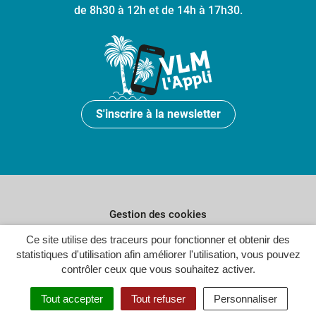
de 8h30 à 12h et de 14h à 17h30.
S'inscrire à la newsletter
Gestion des cookies
Plan du site
Ce site utilise des traceurs pour fonctionner et obtenir des
statistiques d'utilisation afin améliorer l'utilisation, vous pouvez
Politique de confidentialité
contrôler ceux que vous souhaitez activer.
Crédits
Tout accepter
Tout refuser
Personnaliser
Accessibilité : partiellement conforme