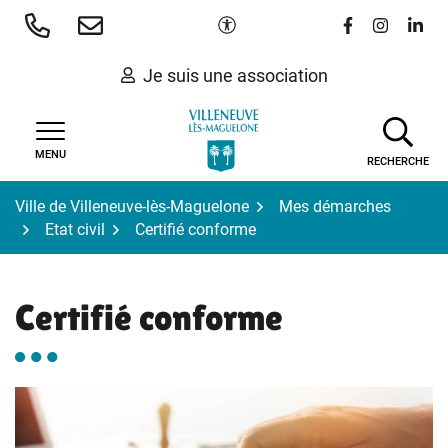
Gestion des traceurs
Aller
Paramètres d'accessibilité
Lien vers le 
Lien vers
Lien 
au
contenu
Je suis une association
MENU
RECHERCHE
Ville de Villeneuve-lès-Maguelone
Mes démarches
Etat civil
Certifié conforme
Certifié conforme