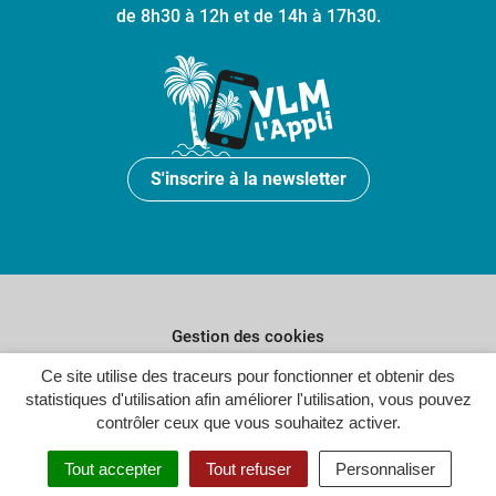
de 8h30 à 12h et de 14h à 17h30.
S'inscrire à la newsletter
Gestion des cookies
Plan du site
Ce site utilise des traceurs pour fonctionner et obtenir des
statistiques d'utilisation afin améliorer l'utilisation, vous pouvez
Politique de confidentialité
contrôler ceux que vous souhaitez activer.
Crédits
Tout accepter
Tout refuser
Personnaliser
Accessibilité : partiellement conforme