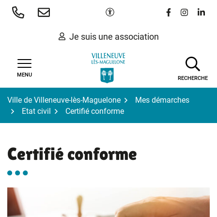
Gestion des traceurs
Aller
Paramètres d'accessibilité
Lien vers le 
Lien vers
Lien 
au
contenu
Je suis une association
MENU
RECHERCHE
Ville de Villeneuve-lès-Maguelone
Mes démarches
Etat civil
Certifié conforme
Certifié conforme