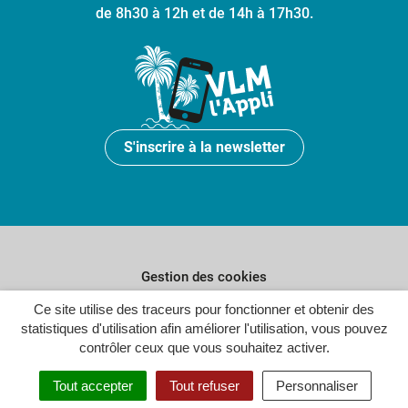
de 8h30 à 12h et de 14h à 17h30.
S'inscrire à la newsletter
Gestion des cookies
Plan du site
Ce site utilise des traceurs pour fonctionner et obtenir des
statistiques d'utilisation afin améliorer l'utilisation, vous pouvez
Politique de confidentialité
contrôler ceux que vous souhaitez activer.
Crédits
Tout accepter
Tout refuser
Personnaliser
Accessibilité : partiellement conforme