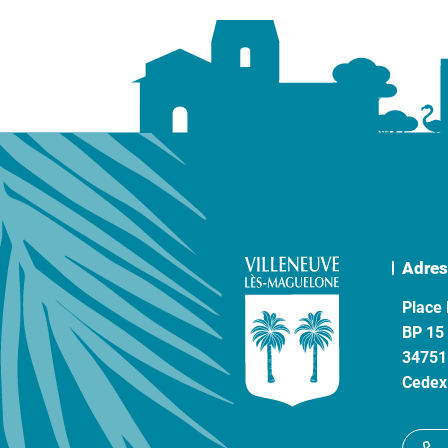
Adres
Place 
BP 15
34751
Cedex