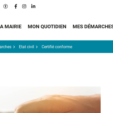
Lien vers le compte Facebook
Lien vers le compte Instagram
Lien vers le compte Linkedin
Paramètres d'accessibilité
A MAIRIE
MON QUOTIDIEN
MES DÉMARCHE
arches
Etat civil
Certifié conforme