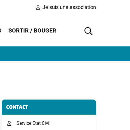
Je suis une association
S
SORTIR / BOUGER
AFFICHER 
Informations complémentaires
CONTACT
Service Etat Civil