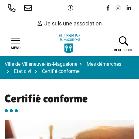
Gestion des traceurs
Aller
Paramètres d'accessibilité
Lien vers le 
Lien vers
Lien 
au
contenu
Je suis une association
MENU
RECHERCHE
Ville de Villeneuve-lès-Maguelone
Mes démarches
Etat civil
Certifié conforme
Certifié conforme