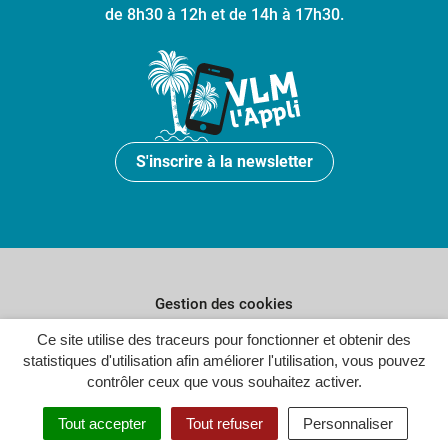
de 8h30 à 12h et de 14h à 17h30.
S'inscrire à la newsletter
Gestion des cookies
Plan du site
Ce site utilise des traceurs pour fonctionner et obtenir des
statistiques d'utilisation afin améliorer l'utilisation, vous pouvez
Politique de confidentialité
contrôler ceux que vous souhaitez activer.
Crédits
Tout accepter
Tout refuser
Personnaliser
Accessibilité : partiellement conforme