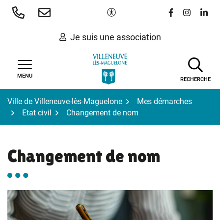
Gestion des traceurs
Aller
Paramètres d'accessibilité
Lien vers le 
Lien vers
Lien 
au
contenu
Je suis une association
MENU
RECHERCHE
Ville de Villeneuve-lès-Maguelone
Mes démarches
Etat civil
Changement de nom
Changement de nom