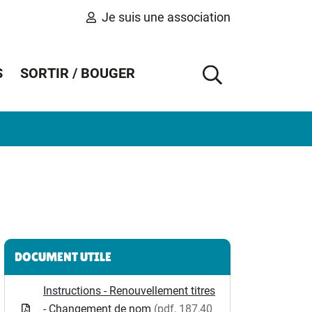
Je suis une association
S
SORTIR / BOUGER
AFFICHER 
Informations complémentaires
DOCUMENT UTILE
Instructions - Renouvellement titres
- Changement de nom
(pdf, 187,40