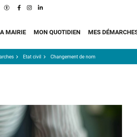
Lien vers le compte Facebook
Lien vers le compte Instagram
Lien vers le compte Linkedin
Paramètres d'accessibilité
A MAIRIE
MON QUOTIDIEN
MES DÉMARCHE
arches
Etat civil
Changement de nom