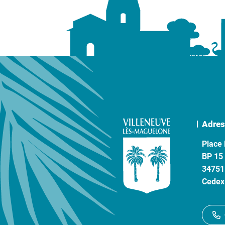
Adres
Place 
BP 15
34751
Cedex