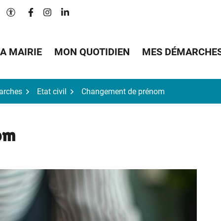
Lien vers le compte Facebook
Lien vers le compte Instagram
Lien vers le compte Linkedin
Paramètres d'accessibilité
A MAIRIE
MON QUOTIDIEN
MES DÉMARCHE
arches
Etat civil
Changement de prénom
om