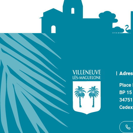
Adres
Place 
BP 15
34751
Cedex