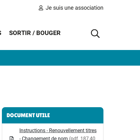
Je suis une association
S
SORTIR / BOUGER
AFFICHER 
Informations complémentaires
DOCUMENT UTILE
Instructions - Renouvellement titres
- Changement de nom
(pdf, 187,40