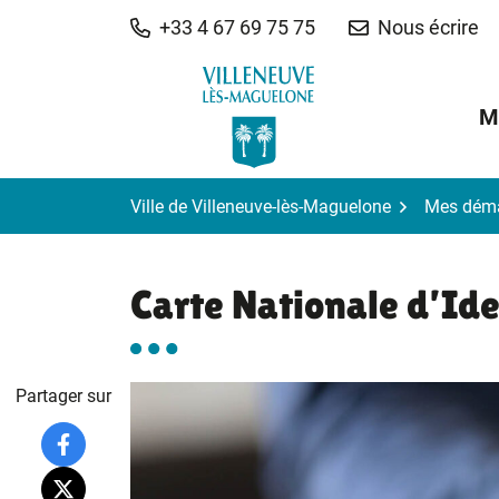
Gestion des traceurs
Aller
+33 4 67 69 75 75
Nous écrire
au
contenu
M
Ville de Villeneuve-lès-Maguelone
Mes dém
Carte Nationale d’Ide
Partager sur