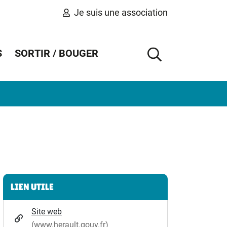
Je suis une association
S
SORTIR / BOUGER
AFFICHER 
Informations complémentaires
LIEN UTILE
Site web
(www.herault.gouv.fr)