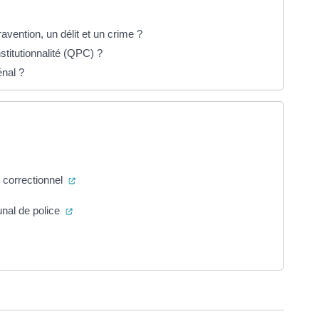
avention, un délit et un crime ?
stitutionnalité (QPC) ?
énal ?
onglet)
(ouverture dans un nouvel onglet)
l correctionnel
(ouverture dans un nouvel onglet)
unal de police
uvel onglet)