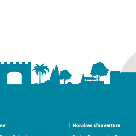
ure dans un nouvel onglet)
uvel onglet)
se
Horaires d'ouverture