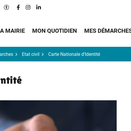
Lien vers le compte Facebook
Lien vers le compte Instagram
Lien vers le compte Linkedin
Paramètres d'accessibilité
A MAIRIE
MON QUOTIDIEN
MES DÉMARCHE
arches
Etat civil
Carte Nationale d’Identité
ntité