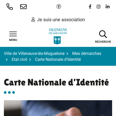
Gestion des traceurs
Aller
Paramètres d'accessibilité
Lien vers le 
Lien vers
Lien 
au
contenu
Je suis une association
MENU
RECHERCHE
Ville de Villeneuve-lès-Maguelone
Mes démarches
Etat civil
Carte Nationale d’Identité
Carte Nationale d’Identité