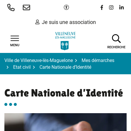
Gestion des traceurs
Aller
Paramètres d'accessibilité
Lien vers le 
Lien vers
Lien 
au
contenu
Je suis une association
MENU
RECHERCHE
Ville de Villeneuve-lès-Maguelone
Mes démarches
Etat civil
Carte Nationale d’Identité
Carte Nationale d’Identité