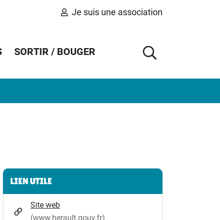
Je suis une association
S
SORTIR / BOUGER
AFFICHER 
Informations complémentaires
LIEN UTILE
Site web
(www.herault.gouv.fr)