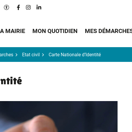
Lien vers le compte Facebook
Lien vers le compte Instagram
Lien vers le compte Linkedin
Paramètres d'accessibilité
A MAIRIE
MON QUOTIDIEN
MES DÉMARCHE
arches
Etat civil
Carte Nationale d’Identité
ntité