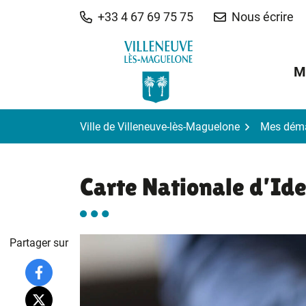
Gestion des traceurs
Aller
+33 4 67 69 75 75
Nous écrire
au
contenu
M
Ville de Villeneuve-lès-Maguelone
Mes dém
Carte Nationale d’Ide
Partager sur