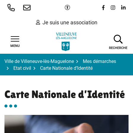
Gestion des traceurs
Aller
Paramètres d'accessibilité
Lien vers le 
Lien vers
Lien 
au
contenu
Je suis une association
MENU
RECHERCHE
Ville de Villeneuve-lès-Maguelone
Mes démarches
Etat civil
Carte Nationale d’Identité
Carte Nationale d’Identité