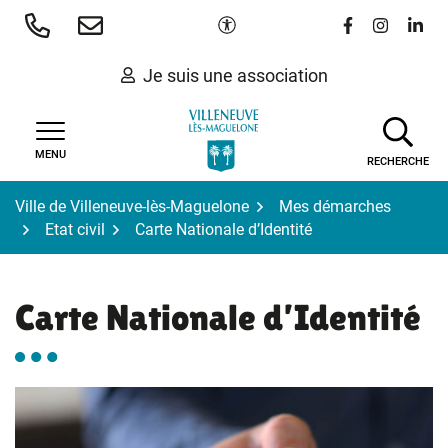
Gestion des traceurs
Aller
Paramètres d'accessibilité
Lien vers le 
Lien vers
Lien 
au
contenu
Je suis une association
MENU
RECHERCHE
Ville de Villeneuve-lès-Maguelone
Mes démarches
Etat civil
Carte Nationale d’Identité
Carte Nationale d’Identité