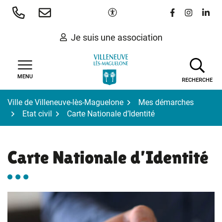
Gestion des traceurs
Aller
Paramètres d'accessibilité
Lien vers le 
Lien vers
Lien 
au
contenu
Je suis une association
MENU
RECHERCHE
Ville de Villeneuve-lès-Maguelone
Mes démarches
Etat civil
Carte Nationale d’Identité
Carte Nationale d’Identité