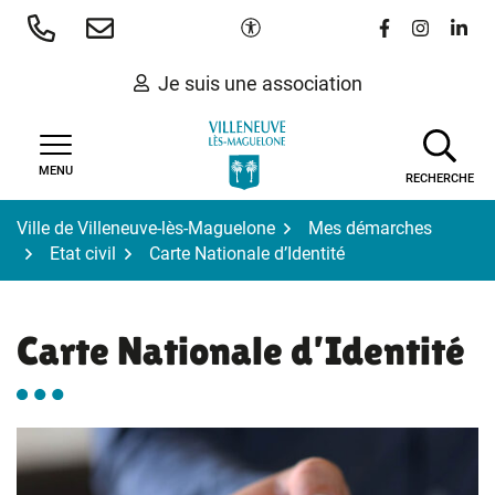
Gestion des traceurs
Aller
Paramètres d'accessibilité
Lien vers le 
Lien vers
Lien 
au
contenu
Je suis une association
MENU
RECHERCHE
Ville de Villeneuve-lès-Maguelone
Mes démarches
Etat civil
Carte Nationale d’Identité
Carte Nationale d’Identité