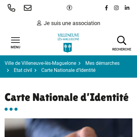
Gestion des traceurs
Aller
Paramètres d'accessibilité
Lien vers le 
Lien vers
Lien 
au
contenu
Je suis une association
MENU
RECHERCHE
Ville de Villeneuve-lès-Maguelone
Mes démarches
Etat civil
Carte Nationale d’Identité
Carte Nationale d’Identité