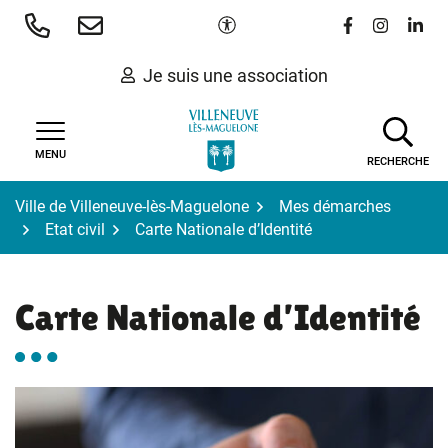
Gestion des traceurs
Aller
Paramètres d'accessibilité
Lien vers le 
Lien vers
Lien 
au
contenu
Je suis une association
MENU
RECHERCHE
Ville de Villeneuve-lès-Maguelone
Mes démarches
Etat civil
Carte Nationale d’Identité
Carte Nationale d’Identité