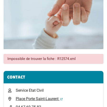
Impossible de trouver la fiche : R12574.xml
Informations complémentaires
CONTACT
Service Etat Civil
(ouverture dans un nouvel 
Place Porte Saint-Laurent