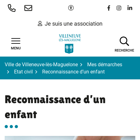
Gestion des traceurs
Aller
Paramètres d'accessibilité
Lien vers le 
Lien vers
Lien 
au
contenu
Je suis une association
MENU
RECHERCHE
Ville de Villeneuve-lès-Maguelone
Mes démarches
Etat civil
Reconnaissance d’un enfant
Reconnaissance d’un
enfant