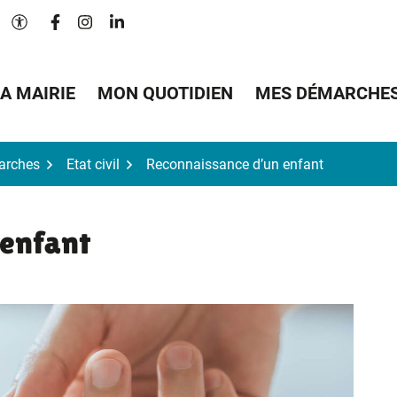
Lien vers le compte Facebook
Lien vers le compte Instagram
Lien vers le compte Linkedin
Paramètres d'accessibilité
A MAIRIE
MON QUOTIDIEN
MES DÉMARCHE
arches
Etat civil
Reconnaissance d’un enfant
 enfant