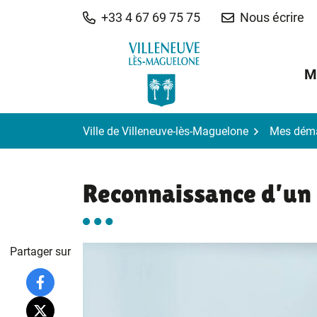
Gestion des traceurs
Aller
+33 4 67 69 75 75
Nous écrire
au
contenu
M
Ville de Villeneuve-lès-Maguelone
Mes dém
Reconnaissance d’un
Partager sur