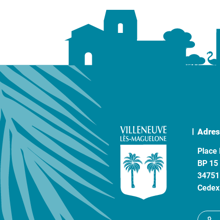
Adres
Place 
BP 15
34751
Cedex