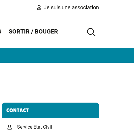
Je suis une association
S
SORTIR / BOUGER
AFFICHER 
Informations complémentaires
CONTACT
Service Etat Civil