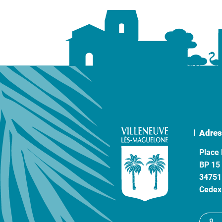
Adres
Place 
BP 15
34751
Cedex