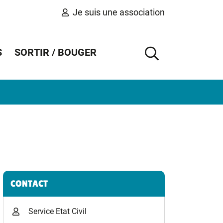
Je suis une association
S
SORTIR / BOUGER
AFFICHER 
Informations complémentaires
CONTACT
Service Etat Civil