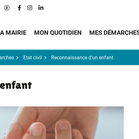
Lien vers le compte Facebook
Lien vers le compte Instagram
Lien vers le compte Linkedin
Paramètres d'accessibilité
A MAIRIE
MON QUOTIDIEN
MES DÉMARCHE
arches
Etat civil
Reconnaissance d’un enfant
 enfant