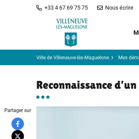
Gestion des traceurs
Aller
+33 4 67 69 75 75
Nous écrire
au
contenu
M
Ville de Villeneuve-lès-Maguelone
Mes dém
Reconnaissance d’un
Partager sur