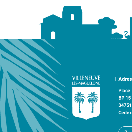
Adres
Place 
BP 15
34751
Cedex