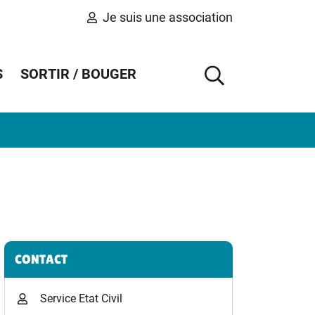
Je suis une association
S
SORTIR / BOUGER
AFFICHER 
Informations complémentaires
CONTACT
Service Etat Civil