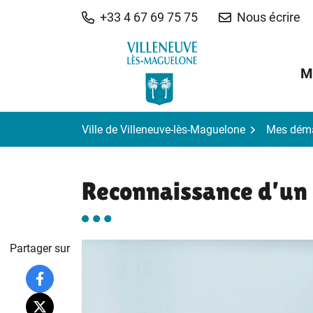
Gestion des traceurs
Aller
+33 4 67 69 75 75
Nous écrire
au
contenu
M
Ville de Villeneuve-lès-Maguelone
Mes dém
Reconnaissance d’un
Partager sur