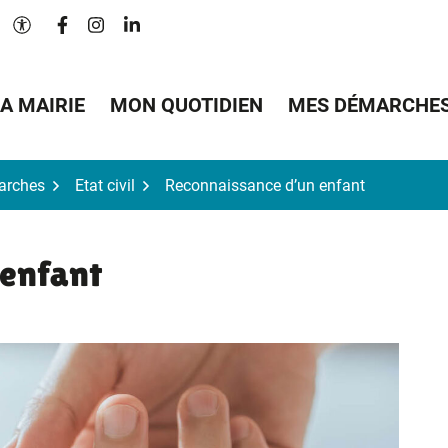
Lien vers le compte Facebook
Lien vers le compte Instagram
Lien vers le compte Linkedin
Paramètres d'accessibilité
A MAIRIE
MON QUOTIDIEN
MES DÉMARCHE
arches
Etat civil
Reconnaissance d’un enfant
 enfant