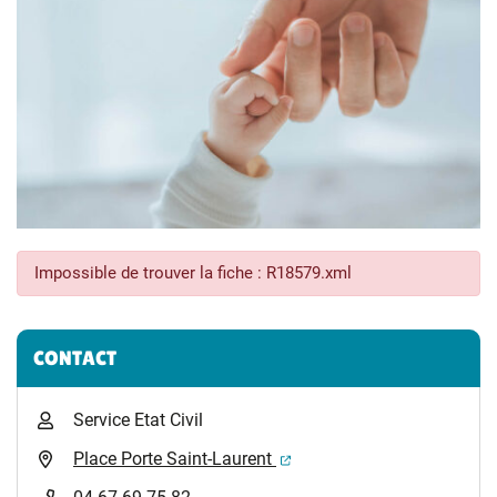
Impossible de trouver la fiche : R18579.xml
Informations complémentaires
CONTACT
Service Etat Civil
(ouverture dans un nouvel 
Place Porte Saint-Laurent