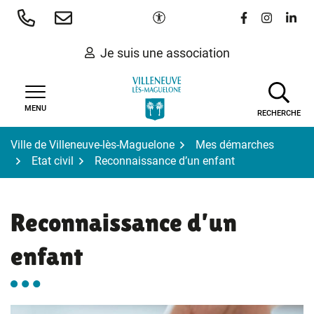
Gestion des traceurs
Aller
Paramètres d'accessibilité
Lien vers le 
Lien vers
Lien 
au
contenu
Je suis une association
MENU
RECHERCHE
Ville de Villeneuve-lès-Maguelone
Mes démarches
Etat civil
Reconnaissance d’un enfant
Reconnaissance d’un
enfant