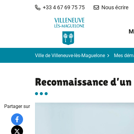
Gestion des traceurs
Aller
+33 4 67 69 75 75
Nous écrire
au
contenu
M
Ville de Villeneuve-lès-Maguelone
Mes dém
Reconnaissance d’un
Partager sur