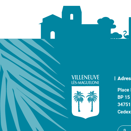
Adres
Place 
BP 15
34751
Cedex