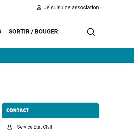
Je suis une association
S
SORTIR / BOUGER
AFFICHER 
Informations complémentaires
CONTACT
Service Etat Civil