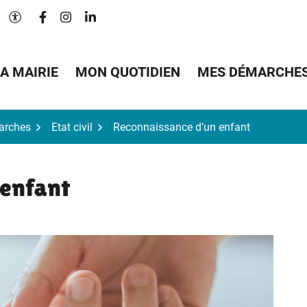
Lien vers le compte Facebook
Lien vers le compte Instagram
Lien vers le compte Linkedin
Paramètres d'accessibilité
A MAIRIE
MON QUOTIDIEN
MES DÉMARCHE
arches
Etat civil
Reconnaissance d’un enfant
 enfant