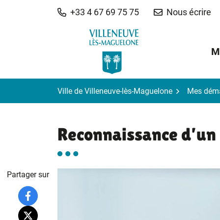
Gestion des traceurs
Aller
+33 4 67 69 75 75
Nous écrire
au
contenu
M
Ville de Villeneuve-lès-Maguelone
Mes dém
Reconnaissance d’un
Partager sur