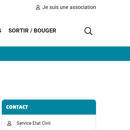
Je suis une association
S
SORTIR / BOUGER
AFFICHER 
Informations complémentaires
CONTACT
Service Etat Civil