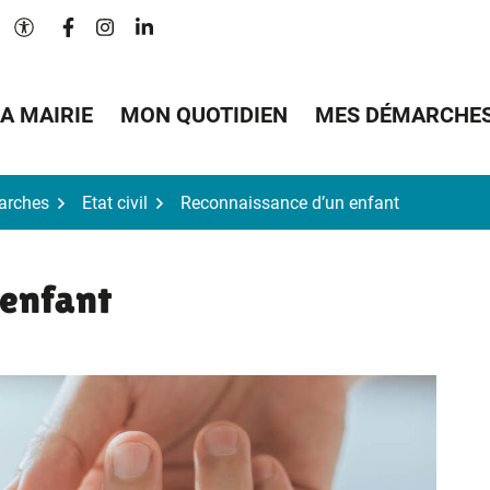
Lien vers le compte Facebook
Lien vers le compte Instagram
Lien vers le compte Linkedin
Paramètres d'accessibilité
A MAIRIE
MON QUOTIDIEN
MES DÉMARCHE
arches
Etat civil
Reconnaissance d’un enfant
 enfant