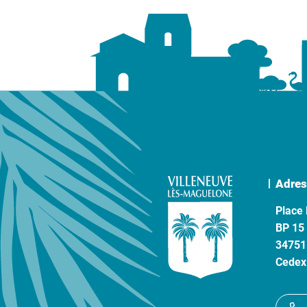
Adres
Place 
BP 15
34751
Cedex