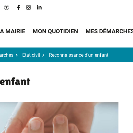
Lien vers le compte Facebook
Lien vers le compte Instagram
Lien vers le compte Linkedin
Paramètres d'accessibilité
A MAIRIE
MON QUOTIDIEN
MES DÉMARCHE
arches
Etat civil
Reconnaissance d’un enfant
 enfant