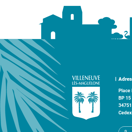
Adres
Place 
BP 15
34751
Cedex