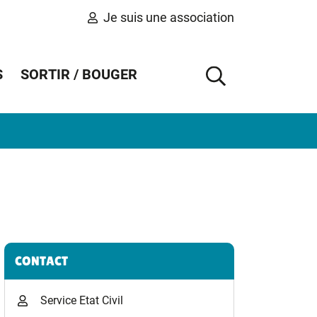
Je suis une association
S
SORTIR / BOUGER
AFFICHER 
Informations complémentaires
CONTACT
Service Etat Civil