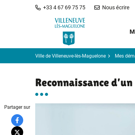
Gestion des traceurs
Aller
+33 4 67 69 75 75
Nous écrire
au
contenu
M
Ville de Villeneuve-lès-Maguelone
Mes dém
Reconnaissance d’un
Partager sur