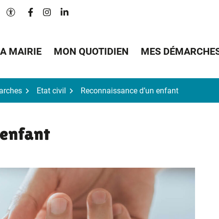
Lien vers le compte Facebook
Lien vers le compte Instagram
Lien vers le compte Linkedin
Paramètres d'accessibilité
A MAIRIE
MON QUOTIDIEN
MES DÉMARCHE
arches
Etat civil
Reconnaissance d’un enfant
 enfant