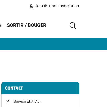
Je suis une association
S
SORTIR / BOUGER
AFFICHER 
Informations complémentaires
CONTACT
Service Etat Civil