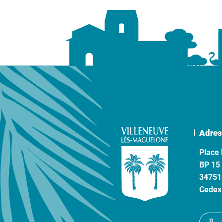
Adres
Place 
BP 15
34751
Cedex