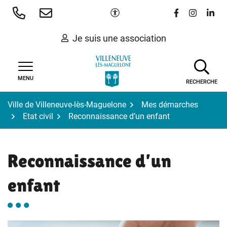
Gestion des traceurs
Aller
Paramètres d'accessibilité
Lien vers le 
Lien vers
Lien 
au
contenu
Je suis une association
MENU
RECHERCHE
Ville de Villeneuve-lès-Maguelone
Mes démarches
Etat civil
Reconnaissance d’un enfant
Reconnaissance d’un
enfant