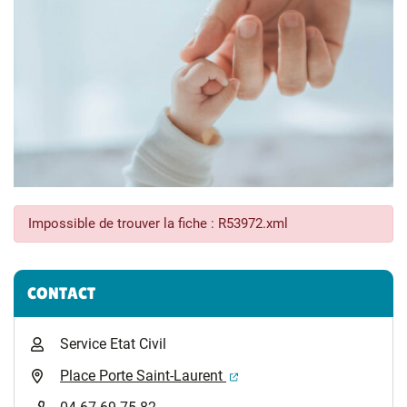
Impossible de trouver la fiche : R53972.xml
Informations complémentaires
CONTACT
Service Etat Civil
(ouverture dans un nouvel 
Place Porte Saint-Laurent