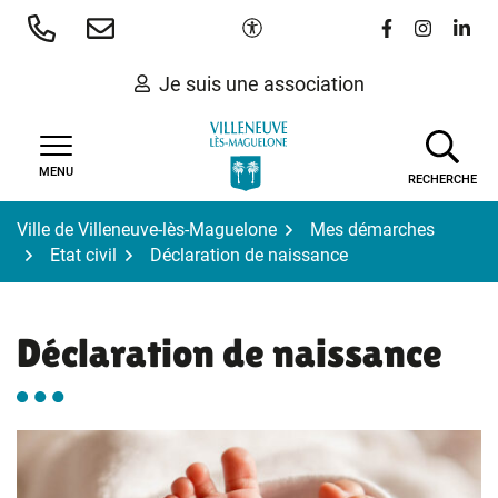
Gestion des traceurs
Aller
Paramètres d'accessibilité
Lien vers le 
Lien vers
Lien 
au
contenu
Je suis une association
MENU
RECHERCHE
Ville de Villeneuve-lès-Maguelone
Mes démarches
Etat civil
Déclaration de naissance
Déclaration de naissance