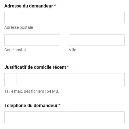
(obligatoire)
Adresse du demandeur
*
Adresse postale
Code postal
Ville
(obligatoire)
Justificatif de domicile récent
*
Taille max. des fichiers : 64 MB.
(obligatoire)
Téléphone du demandeur
*