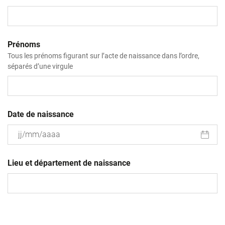
Prénoms
Tous les prénoms figurant sur l’acte de naissance dans l’ordre,
séparés d’une virgule
Date de naissance
JJ
slash
Lieu et département de naissance
MM
slash
AAAA