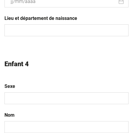
JJ
slash
Lieu et département de naissance
MM
slash
AAAA
Enfant 4
Sexe
Nom