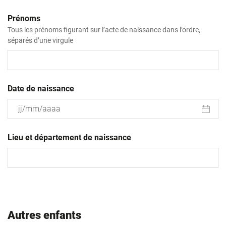
Prénoms
Tous les prénoms figurant sur l’acte de naissance dans l’ordre,
séparés d’une virgule
Date de naissance
JJ
slash
Lieu et département de naissance
MM
slash
AAAA
Autres enfants