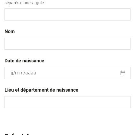
séparés d’une virgule
Nom
Date de naissance
JJ
slash
Lieu et département de naissance
MM
slash
AAAA