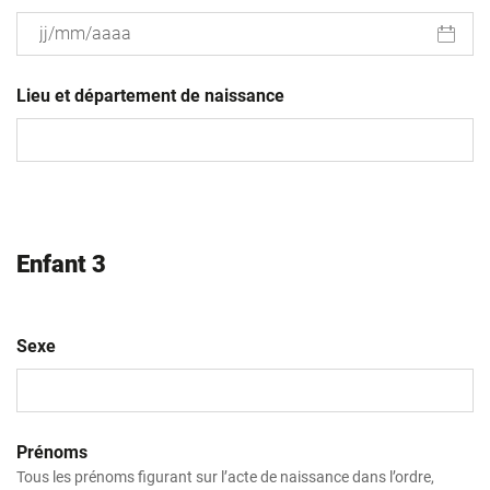
JJ
slash
Lieu et département de naissance
MM
slash
AAAA
Enfant 3
Sexe
Prénoms
Tous les prénoms figurant sur l’acte de naissance dans l’ordre,