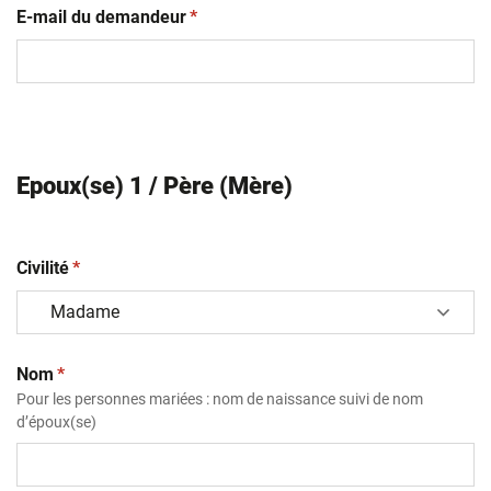
(obligatoire)
E-mail du demandeur
*
Epoux(se) 1 / Père (Mère)
(obligatoire)
Civilité
*
(obligatoire)
Nom
*
Pour les personnes mariées : nom de naissance suivi de nom
d’époux(se)