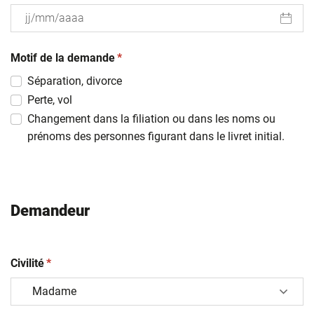
JJ
(obligatoire)
slash
Motif de la demande
*
MM
Séparation, divorce
slash
Perte, vol
AAAA
Changement dans la filiation ou dans les noms ou
prénoms des personnes figurant dans le livret initial.
Demandeur
(obligatoire)
Civilité
*