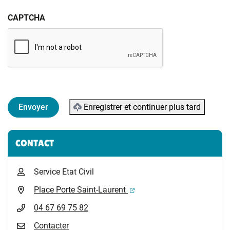
CAPTCHA
Enregistrer et continuer plus tard
Informations complémentaires
CONTACT
Service Etat Civil
(ouverture dans un nouvel 
Place Porte Saint-Laurent
04 67 69 75 82
Contacter