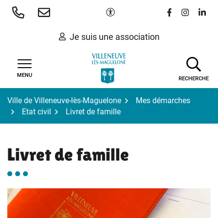
Gestion des traceurs
Aller
Paramètres d'accessibilité
Lien vers le 
Lien vers
Lien 
au
contenu
Je suis une association
MENU
RECHERCHE
Ville de Villeneuve-lès-Maguelone
Mes démarches
Etat civil
Livret de famille
Livret de famille