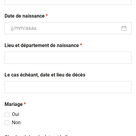
(obligatoire)
Date de naissance
*
JJ
(obligatoire)
slash
Lieu et département de naissance
*
MM
slash
AAAA
Le cas échéant, date et lieu de décès
(obligatoire)
Mariage
*
Oui
Non