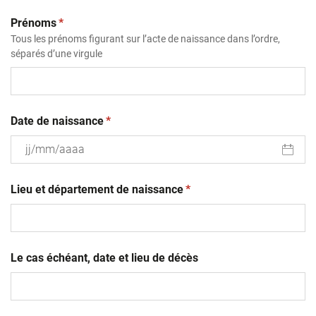
(obligatoire)
Prénoms
*
Tous les prénoms figurant sur l’acte de naissance dans l’ordre,
séparés d’une virgule
(obligatoire)
Date de naissance
*
JJ
(obligatoire)
slash
Lieu et département de naissance
*
MM
slash
AAAA
Le cas échéant, date et lieu de décès