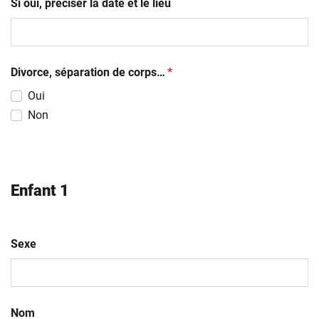
Si oui, préciser la date et le lieu
(obligatoire)
Divorce, séparation de corps…
*
Oui
Non
Enfant 1
Sexe
Nom