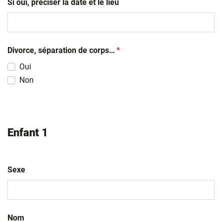
Si oui, préciser la date et le lieu
(obligatoire)
Divorce, séparation de corps…
*
Oui
Non
Enfant 1
Sexe
Nom