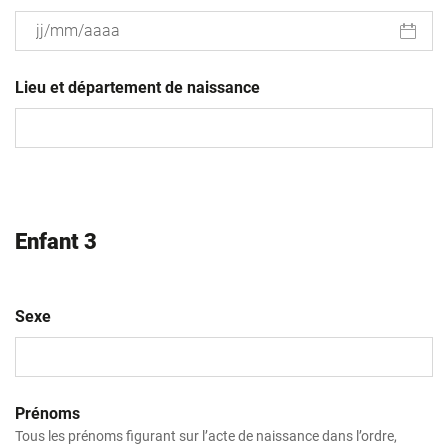
JJ
slash
Lieu et département de naissance
MM
slash
AAAA
Enfant 3
Sexe
Prénoms
Tous les prénoms figurant sur l’acte de naissance dans l’ordre,