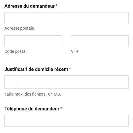
(obligatoire)
Adresse du demandeur
*
Adresse postale
Code postal
Ville
(obligatoire)
Justificatif de domicile récent
*
Taille max. des fichiers : 64 MB.
(obligatoire)
Téléphone du demandeur
*