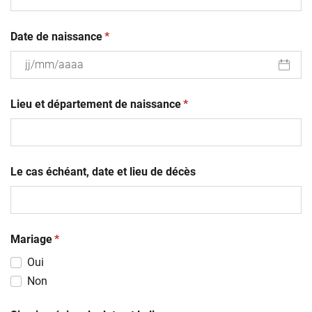
(obligatoire)
Date de naissance
*
JJ
(obligatoire)
slash
Lieu et département de naissance
*
MM
slash
AAAA
Le cas échéant, date et lieu de décès
(obligatoire)
Mariage
*
Oui
Non