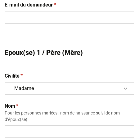
(obligatoire)
E-mail du demandeur
*
Epoux(se) 1 / Père (Mère)
(obligatoire)
Civilité
*
(obligatoire)
Nom
*
Pour les personnes mariées : nom de naissance suivi de nom
d’époux(se)