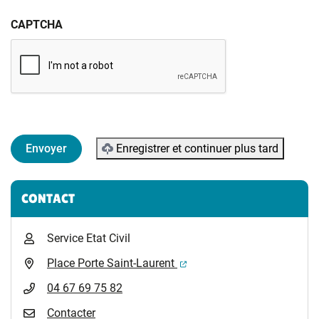
CAPTCHA
Enregistrer et continuer plus tard
Informations complémentaires
CONTACT
Service Etat Civil
(ouverture dans un nouvel 
Place Porte Saint-Laurent
04 67 69 75 82
Contacter