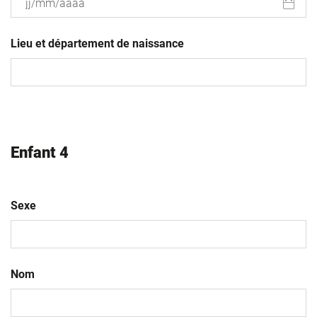
JJ
slash
Lieu et département de naissance
MM
slash
AAAA
Enfant 4
Sexe
Nom