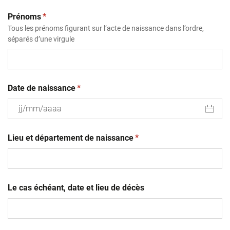
(obligatoire)
Prénoms
*
Tous les prénoms figurant sur l’acte de naissance dans l’ordre,
séparés d’une virgule
(obligatoire)
Date de naissance
*
JJ
(obligatoire)
slash
Lieu et département de naissance
*
MM
slash
AAAA
Le cas échéant, date et lieu de décès