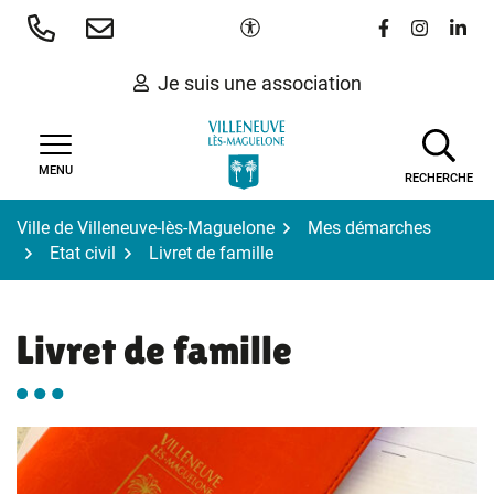
Gestion des traceurs
Aller
Paramètres d'accessibilité
Lien vers le 
Lien vers
Lien 
au
contenu
Je suis une association
MENU
RECHERCHE
Ville de Villeneuve-lès-Maguelone
Mes démarches
Etat civil
Livret de famille
Livret de famille