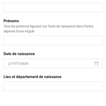
Prénoms
Tous les prénoms figurant sur l’acte de naissance dans l’ordre,
séparés d’une virgule
Date de naissance
JJ
slash
Lieu et département de naissance
MM
slash
AAAA