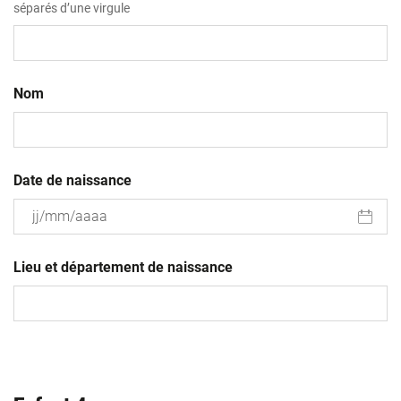
séparés d’une virgule
Nom
Date de naissance
JJ
slash
Lieu et département de naissance
MM
slash
AAAA