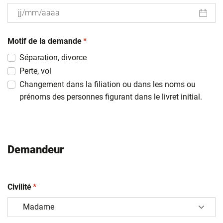
JJ
(obligatoire)
slash
Motif de la demande
*
MM
Séparation, divorce
slash
Perte, vol
AAAA
Changement dans la filiation ou dans les noms ou
prénoms des personnes figurant dans le livret initial.
Demandeur
(obligatoire)
Civilité
*