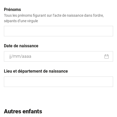
Prénoms
Tous les prénoms figurant sur l’acte de naissance dans l’ordre,
séparés d’une virgule
Date de naissance
JJ
slash
Lieu et département de naissance
MM
slash
AAAA
Autres enfants